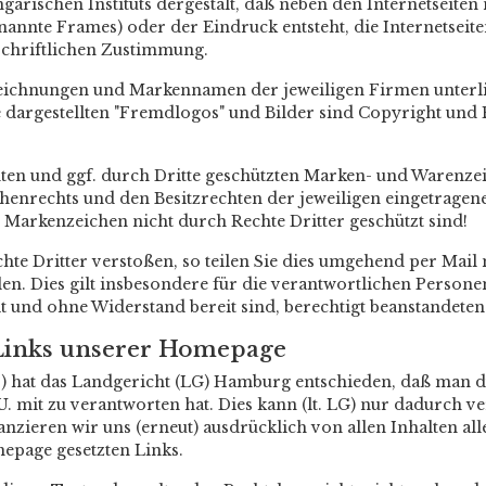
ngarischen Instituts dergestalt, daß neben den Internetseiten
annte Frames) oder der Eindruck entsteht, die Internetseite
schriftlichen Zustimmung.
zeichnungen und Markennamen der jeweiligen Firmen unterl
e dargestellten "Fremdlogos" und Bilder sind Copyright un
nten und ggf. durch Dritte geschützten Marken- und Warenze
henrechts und den Besitzrechten der jeweiligen eingetragen
s Markenzeichen nicht durch Rechte Dritter geschützt sind!
hte Dritter verstoßen, so teilen Sie dies umgehend per Mail 
len. Dies gilt insbesondere für die verantwortlichen Perso
eit und ohne Widerstand bereit sind, berechtigt beanstandeten
n Links unserer Homepage
98) hat das Landgericht (LG) Hamburg entschieden, daß man 
 U. mit zu verantworten hat. Dies kann (lt. LG) nur dadurch 
tanzieren wir uns (erneut) ausdrücklich von allen Inhalten a
mepage gesetzten Links.