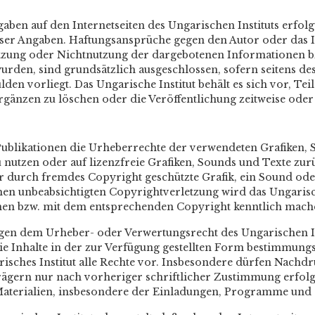
gaben auf den Internetseiten des Ungarischen Instituts erfol
dieser Angaben. Haftungsansprüche gegen den Autor oder das I
Nutzung oder Nichtnutzung der dargebotenen Informationen b
rden, sind grundsätzlich ausgeschlossen, sofern seitens des 
lden vorliegt. Das Ungarische Institut behält es sich vor, Te
änzen zu löschen oder die Veröffentlichung zeitweise oder e
en Publikationen die Urheberrechte der verwendeten Grafiken
u nutzen oder auf lizenzfreie Grafiken, Sounds und Texte zurü
r durch fremdes Copyright geschützte Grafik, ein Sound ode
olchen unbeabsichtigten Copyrightverletzung wird das Ungaris
rnen bzw. mit dem entsprechenden Copyright kenntlich mach
iegen dem Urheber- oder Verwertungsrecht des Ungarischen In
t, die Inhalte in der zur Verfügung gestellten Form bestimmu
arisches Institut alle Rechte vor. Insbesondere dürfen Nach
trägern nur nach vorheriger schriftlicher Zustimmung erfolge
terialien, insbesondere der Einladungen, Programme und des