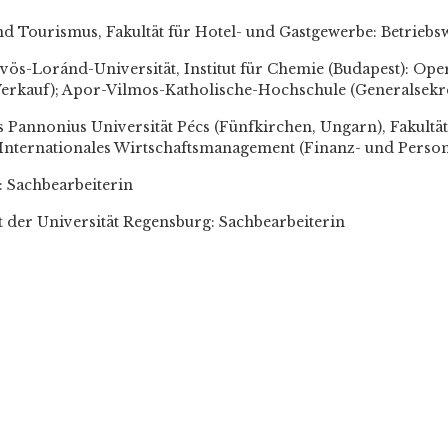
 Tourismus, Fakultät für Hotel- und Gastgewerbe: Betriebsw
vös-Loránd-Universität, Institut für Chemie (Budapest): Ope
erkauf); Apor-Vilmos-Katholische-Hochschule (Generalsekre
us Pannonius Universität Pécs (Fünfkirchen, Ungarn), Fakult
n Internationales Wirtschaftsmanagement (Finanz- und Perso
: Sachbearbeiterin
 der Universität Regensburg: Sachbearbeiterin