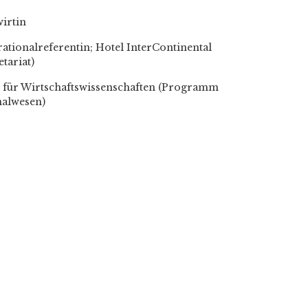
irtin
rationalreferentin; Hotel InterContinental
tariat)
ät für Wirtschaftswissenschaften (Programm
nalwesen)