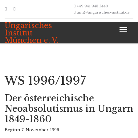
+49 941 943 5440
uim@ungarisches-institut.de
Ungarisches
Institut
München e. V.
WS 1996/1997
Der österreichische
Neoabsolutismus in Ungarn
1849-1860
Beginn 7. November 1996