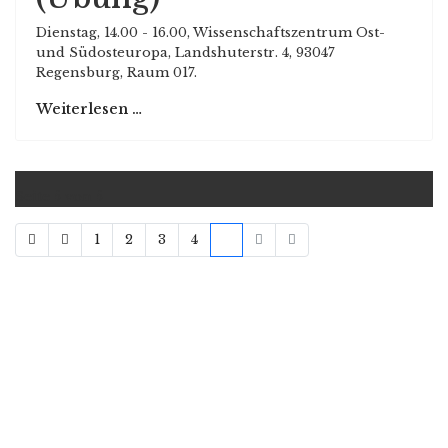
Dienstag, 14.00 - 16.00, Wissenschaftszentrum Ost-
und Südosteuropa, Landshuterstr. 4, 93047
Regensburg, Raum 017.
Weiterlesen …
Seite 5 von 5
1
2
3
4
5
Copyright © 2021
Free Joomla! 4 templates
/ Design by
Engine Templates