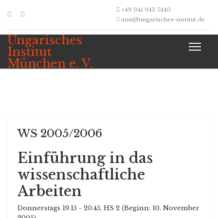
+49 941 943 5440
uim@ungarisches-institut.de
Ungarisches
Institut
München e. V.
WS 2005/2006
Einführung in das
wissenschaftliche
Arbeiten
Donnerstags 19.15 - 20.45, HS 2 (Beginn: 10. November
2005)