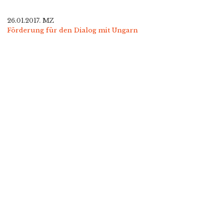
26.01.2017. MZ
Förderung für den Dialog mit Ungarn
Copyright © 2021
Free Joomla! 4 templates
/ Design by
Engine Templates