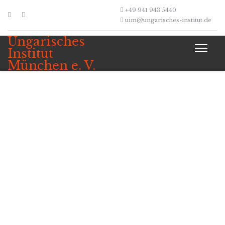
+49 941 943 5440
uim@ungarisches-institut.de
Ungarisches
Institut
München e. V.