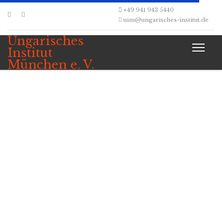
+49 941 943 5440
uim@ungarisches-institut.de
Ungarisches
Institut
München e. V.