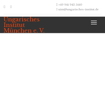
+49 941 943 5440
uim@ungarisches-institut.de
Ungarisches
Institut
München e. V.