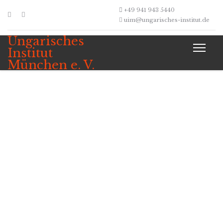
+49 941 943 5440
uim@ungarisches-institut.de
Ungarisches
Institut
München e. V.