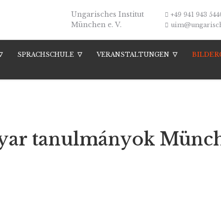
Ungarisches Institut
+49 941 943 544
München e. V.
uim@ungarische
SPRACHSCHULE
VERANSTALTUNGEN
BILDER
agyar tanulmányok Mün