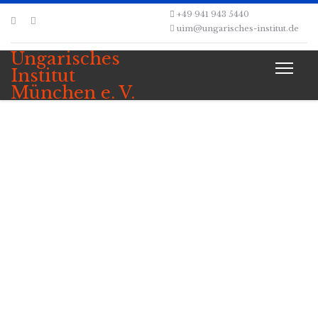
+49 941 943 5440
uim@ungarisches-institut.de
Ungarisches
Institut
München e. V.