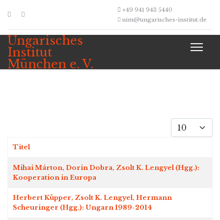
+49 941 943 5440
uim@ungarisches-institut.de
Ungarisches
Institut
München e. V.
Anzeige #
Titel
Beiträge
Mihai Márton, Dorin Dobra, Zsolt K. Lengyel (Hgg.):
Kooperation in Europa
Herbert Küpper, Zsolt K. Lengyel, Hermann
Scheuringer (Hgg.): Ungarn 1989-2014